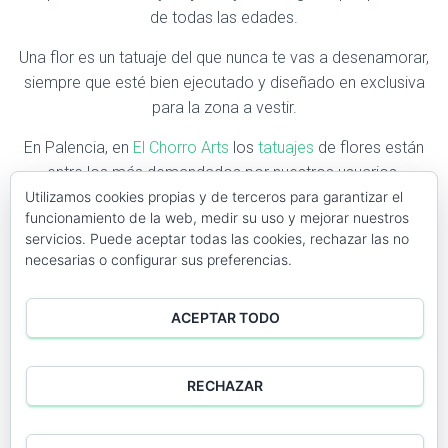
de todas las edades.
Una flor es un tatuaje del que nunca te vas a desenamorar,
siempre que esté bien ejecutado y diseñado en exclusiva
para la zona a vestir.
En Palencia, en
El Chorro Arts
los
tatuajes
de flores están
entre los más demandados por nuestros usuarios.
Utilizamos cookies propias y de terceros para garantizar el
funcionamiento de la web, medir su uso y mejorar nuestros
servicios. Puede aceptar todas las cookies, rechazar las no
N
necesarias o configurar sus preferencias.
a
m
e
Teléfono
*
ACEPTAR TODO
*
RECHAZAR
ENVIAR