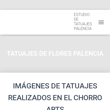
ESTUDIO
BLOG
QUIÉNES SOMOS
AVISO LEGAL
DE
TATUAJES
CAMBI
PALENCIA
TATUAJES DE FLORES PALENCIA
IMÁGENES DE TATUAJES
REALIZADOS EN EL CHORRO
ARTS