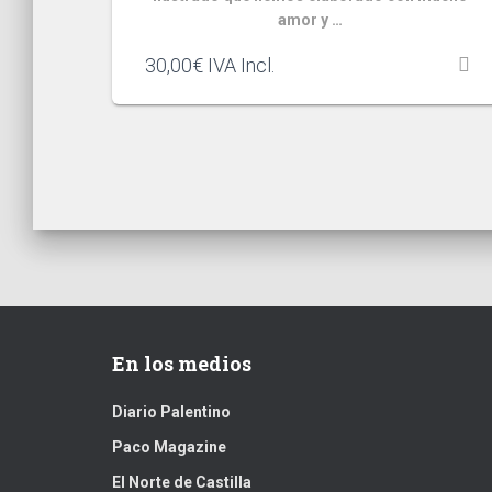
amor y …
30,00
€
IVA Incl.
En los medios
Diario Palentino
Paco Magazine
El Norte de Castilla