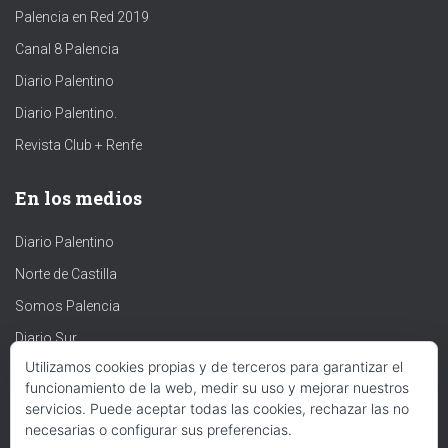
Palencia en Red 2019
Canal 8 Palencia
Diario Palentino
Diario Palentino.
Revista Club + Renfe
En los medios
Diario Palentino
Norte de Castilla
Somos Palencia
Diario Sur
Utilizamos cookies propias y de terceros para garantizar el
Experpento
funcionamiento de la web, medir su uso y mejorar nuestros
Revista de Arte
servicios. Puede aceptar todas las cookies, rechazar las no
necesarias o configurar sus preferencias.