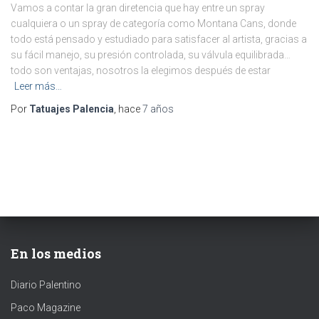
Vamos a contar la gran diretencia que hay entre un spray
cualquiera o un spray de categoría como Montana Cans, donde
todo está pensado y estudiado para satisfacer al artista, gracias a
su fácil manejo, su presión controlada, su válvula equilibrada…
todo son ventajas, nosotros la elegimos después de estar
Leer más…
Por
Tatuajes Palencia
, hace
7 años
En los medios
Diario Palentino
Paco Magazine