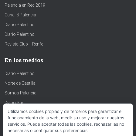
Palencia en Red 2019
Canal 8 Palencia
Diario Palentino
Diario Palentino.
Revista Club + Renfe
En los medios
Diario Palentino
Norte de Castilla
Somos Palencia
Diario Sur
Utilizamos cookies propias y de terceros para garantizar el
Experpento
funcionamiento de la web, medir su uso y mejorar nuestros
Revista de Arte
servicios. Puede aceptar todas las cookies, rechazar las no
necesarias o configurar sus preferencias.