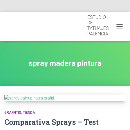
ESTUDIO
BLOG
QUIÉNES SOMOS
AVISO LEGAL
DE
TATUAJES
CAMBI
PALENCIA
spray madera pintura
GRAFFITIS
TIENDA
Comparativa Sprays – Test