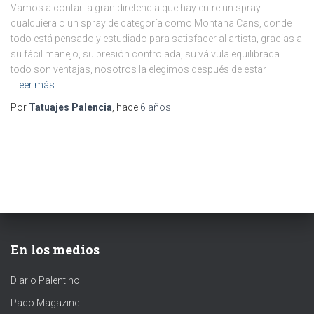
Vamos a contar la gran diretencia que hay entre un spray
cualquiera o un spray de categoría como Montana Cans, donde
todo está pensado y estudiado para satisfacer al artista, gracias a
su fácil manejo, su presión controlada, su válvula equilibrada…
todo son ventajas, nosotros la elegimos después de estar
Leer más…
Por
Tatuajes Palencia
, hace
6 años
En los medios
Diario Palentino
Paco Magazine