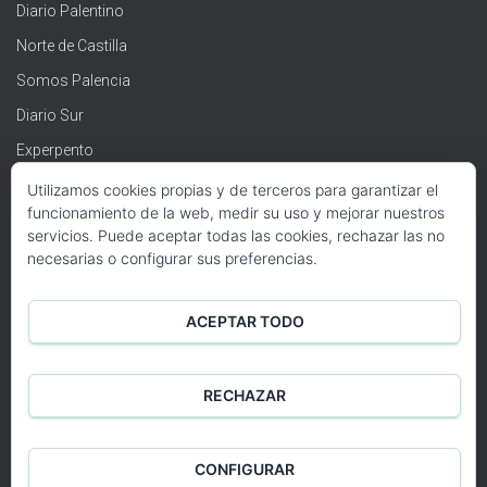
Diario Palentino
Norte de Castilla
Somos Palencia
Diario Sur
Experpento
Revista de Arte
Utilizamos cookies propias y de terceros para garantizar el
funcionamiento de la web, medir su uso y mejorar nuestros
servicios. Puede aceptar todas las cookies, rechazar las no
necesarias o configurar sus preferencias.
ACEPTAR TODO
RECHAZAR
BLOG
QUIÉNES SOMOS
AVISO LEGAL
CONFIGURAR
Hestia | Desarrollado por
ThemeIsle