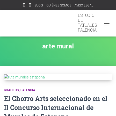
BLOG
QUIÉNES SOMOS
AVISO LEGAL
ESTUDIO
DE
TATUAJES
CAMBI
PALENCIA
arte mural
GRAFFITIS
PALENCIA
El Chorro Arts seleccionado en el
II Concurso Internacional de